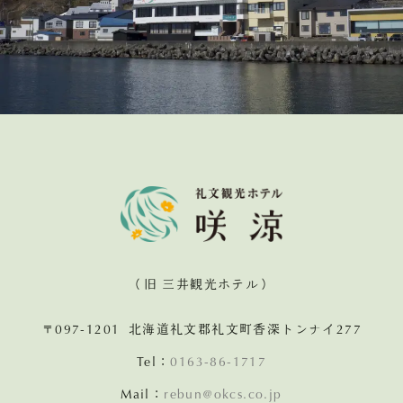
（旧 三井観光ホテル）
〒097-1201 北海道礼文郡礼文町香深トンナイ277
Tel：
0163-86-1717
Mail：
rebun@okcs.co.jp