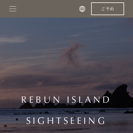
コ
ご予約
ン
テ
ン
ツ
へ
ス
キ
ッ
REBUN ISLAND
プ
SIGHTSEEING