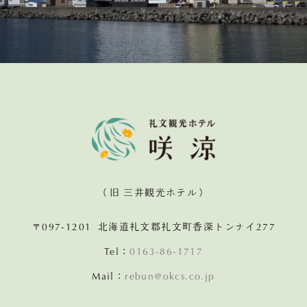
（旧 三井観光ホテル）
〒097-1201 北海道礼文郡礼文町香深トンナイ277
Tel：
0163-86-1717
Mail：
rebun@okcs.co.jp