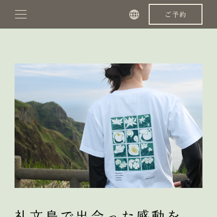
コ
ご予約
ン
テ
ン
ツ
へ
ス
キ
ッ
プ
礼文島で出会った感動を、