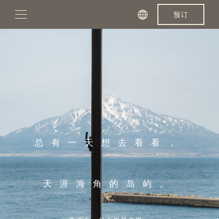
Skip
预订
to
content
总有一天想去看看，
天涯海角的岛屿。