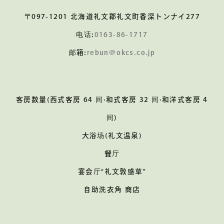
〒097-1201 北海道礼文郡礼文町香深トンナイ277
电话:
0163-86-1717
邮箱:
rebun@okcs.co.jp
客房数量(西式客房 64 间·和式客房 32 间·和洋式客房 4
间)
大浴场(礼文温泉)
餐厅
宴会厅“礼文敦盛草”
自助洗衣角 商店